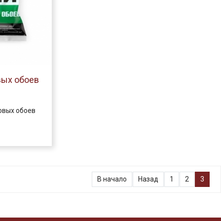
вых обоев
овых обоев
В начало
Назад
1
2
3